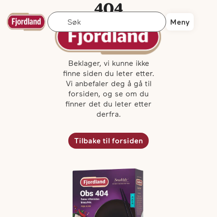
404
Søk
Siden finnes
Meny
ikke ...
Beklager, vi kunne ikke
finne siden du leter etter.
Vi anbefaler deg å gå til
forsiden, og se om du
finner det du leter etter
derfra.
Tilbake til forsiden