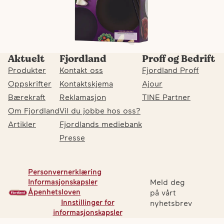
Aktuelt
Fjordland
Proff og Bedrift
Produkter
Kontakt oss
Fjordland Proff
Oppskrifter
Kontaktskjema
Ajour
Bærekraft
Reklamasjon
TINE Partner
Om Fjordland
Vil du jobbe hos oss?
Artikler
Fjordlands mediebank
Presse
Personvernerklæring
Meld deg
Informasjonskapsler
Åpenhetsloven
på vårt
Innstillinger for
nyhetsbrev
F
Fj
Fj
informasjonskapsler