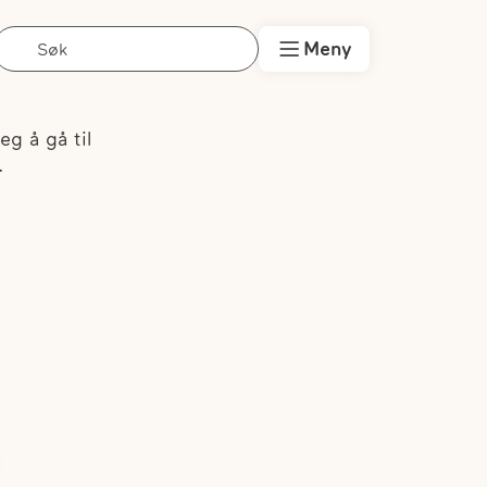
Søk
Meny
eg å gå til
.