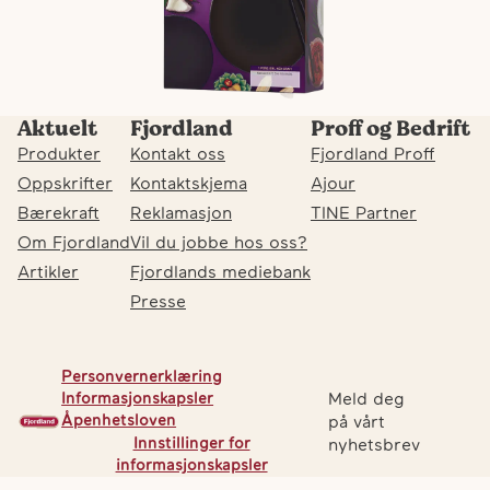
Aktuelt
Fjordland
Proff og Bedrift
Produkter
Kontakt oss
Fjordland Proff
Oppskrifter
Kontaktskjema
Ajour
Bærekraft
Reklamasjon
TINE Partner
Om Fjordland
Vil du jobbe hos oss?
Artikler
Fjordlands mediebank
Presse
Personvernerklæring
Meld deg
Informasjonskapsler
Åpenhetsloven
på vårt
Innstillinger for
nyhetsbrev
F
Fj
Fj
informasjonskapsler