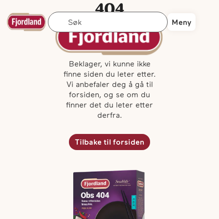
404
Søk
Siden finnes
Meny
ikke ...
Beklager, vi kunne ikke
finne siden du leter etter.
Vi anbefaler deg å gå til
forsiden, og se om du
finner det du leter etter
derfra.
Tilbake til forsiden