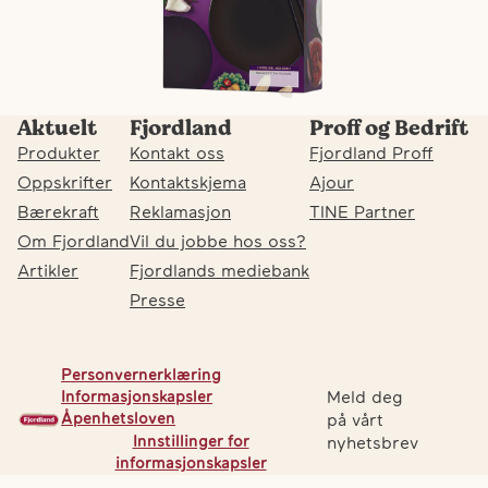
Aktuelt
Fjordland
Proff og Bedrift
Produkter
Kontakt oss
Fjordland Proff
Oppskrifter
Kontaktskjema
Ajour
Bærekraft
Reklamasjon
TINE Partner
Om Fjordland
Vil du jobbe hos oss?
Artikler
Fjordlands mediebank
Presse
Personvernerklæring
Meld deg
Informasjonskapsler
Åpenhetsloven
på vårt
Innstillinger for
nyhetsbrev
F
Fj
Fj
informasjonskapsler