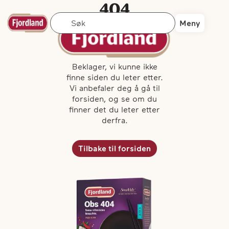
404
Søk
Siden finnes
Meny
ikke ...
Beklager, vi kunne ikke
finne siden du leter etter.
Vi anbefaler deg å gå til
forsiden, og se om du
finner det du leter etter
derfra.
Tilbake til forsiden