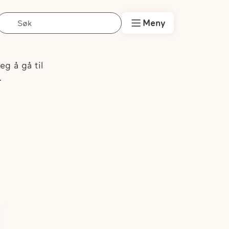
Søk
Meny
eg å gå til
.