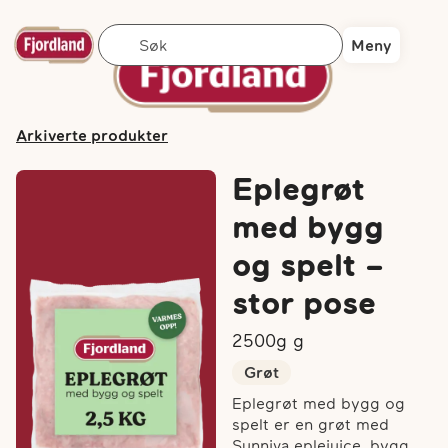
Søk
Meny
Arkiverte produkter
Eplegrøt
med bygg
og spelt –
stor pose
2500g
g
Grøt
Eplegrøt med bygg og
spelt er en grøt med
Sunniva eplejuice, bygg