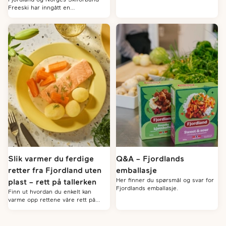
av. Medieoppslag og forskningsfunn
Freeski har inngått en
vekker spørsmål: Kan plasten rundt
hovedsamarbeidsavtale med en
maten være en risiko?
tydelig ambisjon: å kombinere en
stolt og kjent norsk merkevare, med
en ung og utviklende idrett i sterk
vekst.
Slik varmer du ferdige
Q&A – Fjordlands
retter fra Fjordland uten
emballasje
Her finner du spørsmål og svar for
plast – rett på tallerken
Fjordlands emballasje.
Finn ut hvordan du enkelt kan
varme opp rettene våre rett på
tallerkenen.