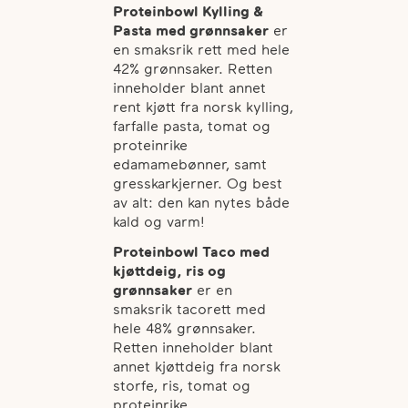
Proteinbowl Kylling &
Pasta med grønnsaker
er
en smaksrik rett med hele
42% grønnsaker. Retten
inneholder blant annet
rent kjøtt fra norsk kylling,
farfalle pasta, tomat og
proteinrike
edamamebønner, samt
gresskarkjerner. Og best
av alt: den kan nytes både
kald og varm!
Proteinbowl Taco med
kjøttdeig, ris og
grønnsaker
er en
smaksrik tacorett med
hele 48% grønnsaker.
Retten inneholder blant
annet kjøttdeig fra norsk
storfe, ris, tomat og
proteinrike