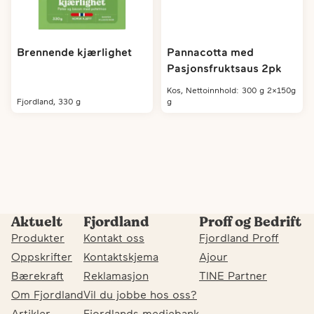
Brennende kjærlighet
Pannacotta med
Pasjonsfruktsaus 2pk
kos, Nettoinnhold: 300 g 2x150g
fjordland, 330 g
g
Aktuelt
Fjordland
Proff og Bedrift
Produkter
Kontakt oss
Fjordland Proff
Oppskrifter
Kontaktskjema
Ajour
Bærekraft
Reklamasjon
TINE Partner
Om Fjordland
Vil du jobbe hos oss?
Artikler
Fjordlands mediebank