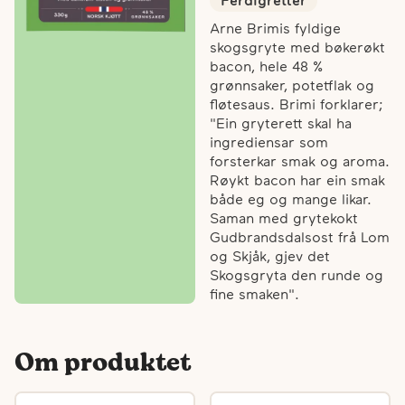
Ferdigretter
Arne Brimis fyldige
skogsgryte med bøkerøkt
bacon, hele 48 %
grønnsaker, potetflak og
fløtesaus. Brimi forklarer;
"Ein gryterett skal ha
ingrediensar som
forsterkar smak og aroma.
Røykt bacon har ein smak
både eg og mange likar.
Saman med grytekokt
Gudbrandsdalsost frå Lom
og Skjåk, gjev det
Skogsgryta den runde og
fine smaken".
Om produktet