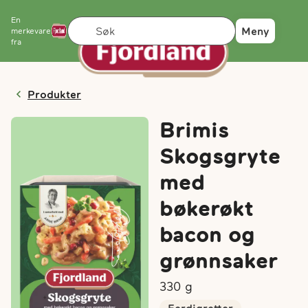
En
Søk
Meny
merkevare
fra
Produkter
Brimis
Skogsgryte
med
bøkerøkt
bacon og
grønnsaker
330
g