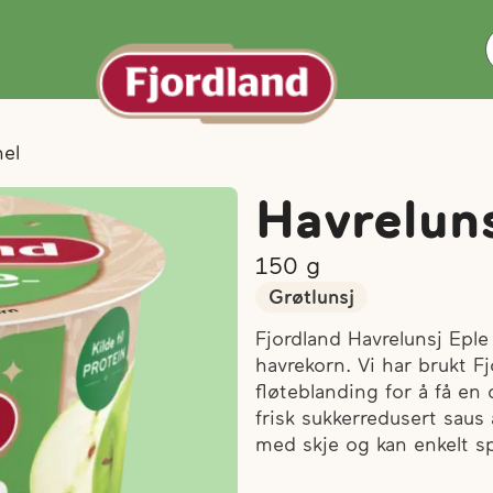
nel
Havreluns
150
g
Grøtlunsj
Fjordland Havrelunsj Eple
havrekorn. Vi har brukt 
fløteblanding for å få en 
frisk sukkerredusert saus
med skje og kan enkelt sp