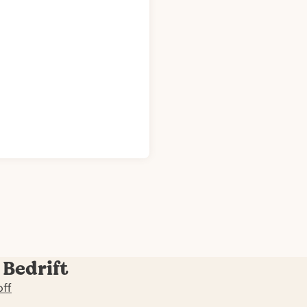
 Bedrift
off