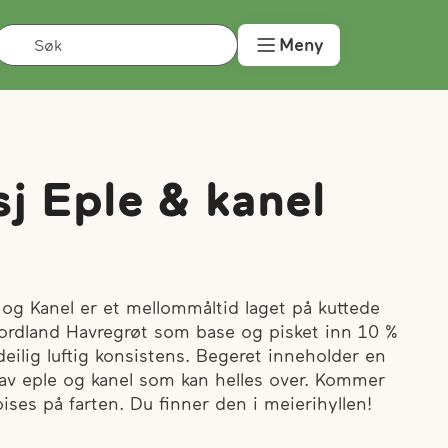
Søk
Meny
j Eple & kanel
 og Kanel er et mellommåltid laget på kuttede
Fjordland Havregrøt som base og pisket inn 10 %
deilig luftig konsistens. Begeret inneholder en
 av eple og kanel som kan helles over. Kommer
ises på farten. Du finner den i meierihyllen!