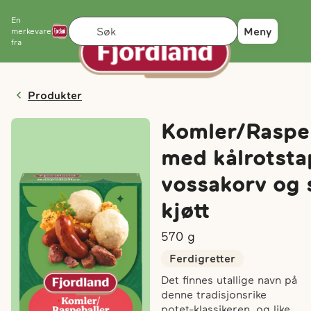
En
Søk
Meny
merkevare
fra
Produkter
Komler/Raspe
med kålrotsta
vossakorv og 
kjøtt
570
g
Ferdigretter
Det finnes utallige navn på
denne tradisjonsrike
potet-klassikeren, og like