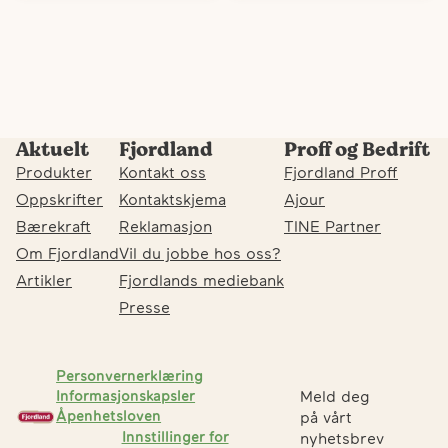
Aktuelt
Fjordland
Proff og Bedrift
Produkter
Kontakt oss
Fjordland Proff
Oppskrifter
Kontaktskjema
Ajour
Bærekraft
Reklamasjon
TINE Partner
Om Fjordland
Vil du jobbe hos oss?
Artikler
Fjordlands mediebank
Presse
Personvernerklæring
Meld deg
Informasjonskapsler
Åpenhetsloven
på vårt
Innstillinger for
nyhetsbrev
F
Fj
Fj