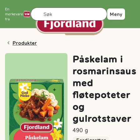
En
Søk
Meny
merkevare
fra
Produkter
Påskelam i
rosmarinsaus
med
fløtepoteter
og
gulrotstaver
490
g