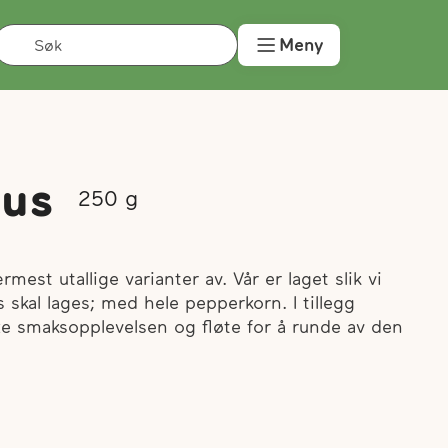
Søk
Meny
us
250
g
est utallige varianter av. Vår er laget slik vi
skal lages; med hele pepperkorn. I tillegg
øfte smaksopplevelsen og fløte for å runde av den