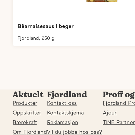
Bèarnaisesaus i beger
fjordland, 250 g
Aktuelt
Fjordland
Proff og
Produkter
Kontakt oss
Fjordland Pr
Oppskrifter
Kontaktskjema
Ajour
Bærekraft
Reklamasjon
TINE Partner
Om Fjordland
Vil du jobbe hos oss?