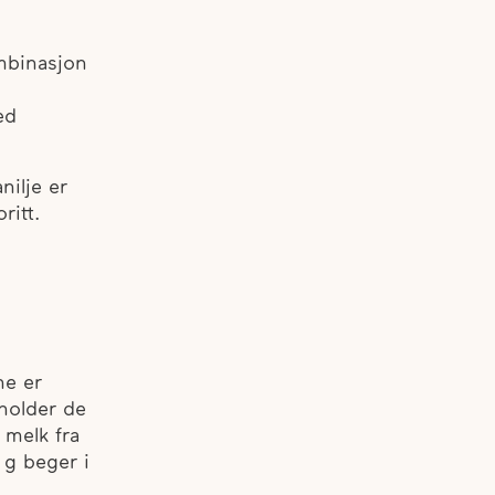
mbinasjon
ed
nilje er
ritt.
ne er
eholder de
 melk fra
 g beger i