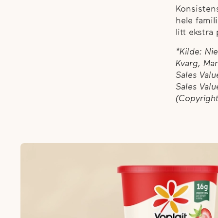
Konsistens
hele famil
litt ekstra
*Kilde: Ni
Kvarg, Ma
Sales Valu
Sales Valu
(Copyright