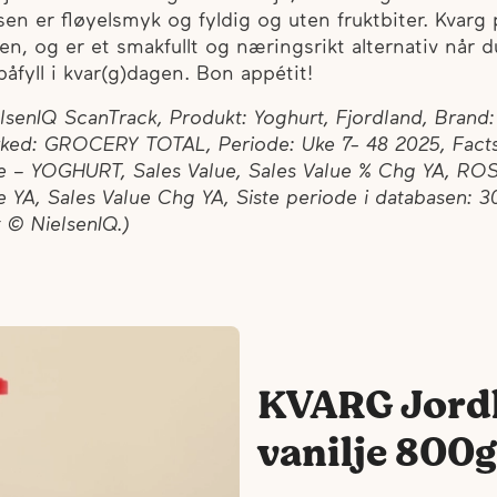
en er fløyelsmyk og fyldig og uten fruktbiter. Kvarg 
ien, og er et smakfullt og næringsrikt alternativ når 
 påfyll i kvar(g)dagen. Bon appétit!
elsenIQ ScanTrack, Produkt: Yoghurt, Fjordland, Brand:
rked: GROCERY TOTAL, Periode: Uke 7- 48 2025, Facts
e – YOGHURT, Sales Value, Sales Value % Chg YA, ROS
e YA, Sales Value Chg YA, Siste periode i databasen: 3
 © NielsenIQ.)
KVARG Jord
vanilje 800g