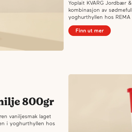
Yoplait KVARG Jordbær & 
kombinasjon av sødmefull
yoghurthyllen hos REMA 
Finn ut mer
ilje 800gr
ren vaniljesmak laget
den i yoghurthyllen hos