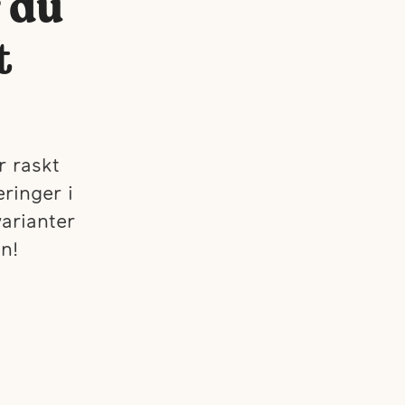
 du
t
r raskt
ringer i
arianter
n!