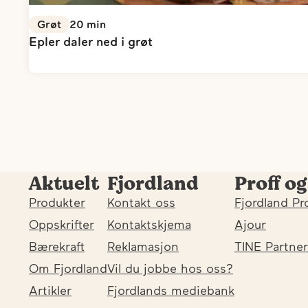
Grøt
20
min
Epler daler ned i grøt
Aktuelt
Fjordland
Proff og
Produkter
Kontakt oss
Fjordland Pr
Oppskrifter
Kontaktskjema
Ajour
Bærekraft
Reklamasjon
TINE Partner
Om Fjordland
Vil du jobbe hos oss?
Artikler
Fjordlands mediebank