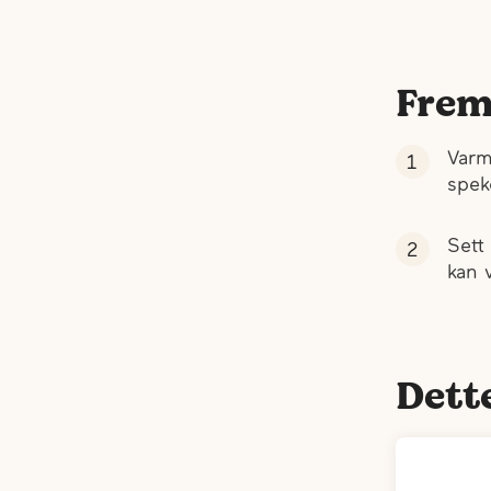
Frem
Varm
spek
Sett
kan 
Dett