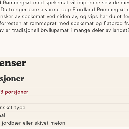
d Rømmegrøt med spekemat vil imponere selv de me
 Du trenger bare å varme opp Fjordland Rømmegrøt 
nsker av spekemat ved siden av, og vips har du et fe
 forresten at rømmegrøt med spekemat og flatbrød f
av er tradisjonell bryllupsmat i mange deler av landet
enser
sjoner
3 porsjoner
nsket type
al
ke jordbær eller skivet melon