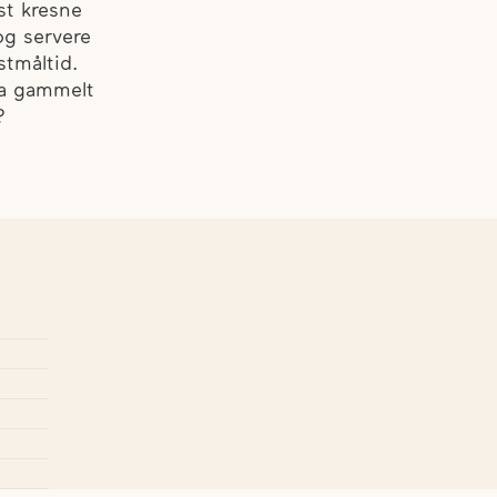
st kresne
og servere
stmåltid.
ra gammelt
?