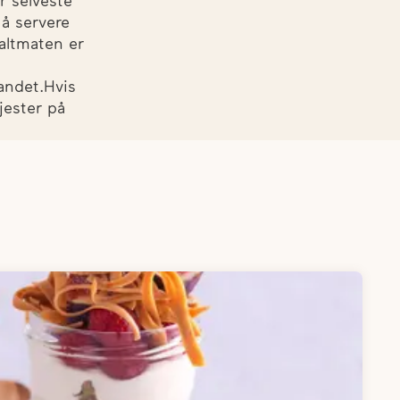
r selveste
 å servere
saltmaten er
landet.Hvis
jester på