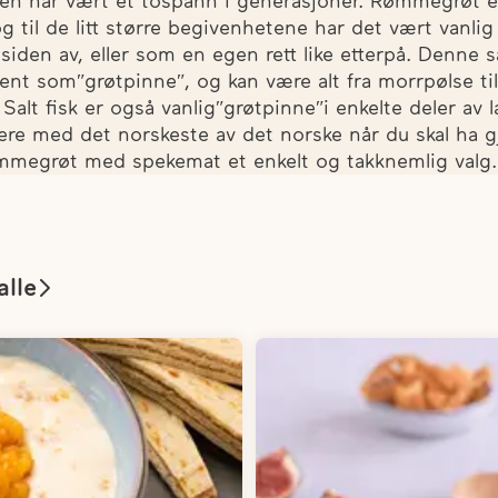
n har vært et tospann i generasjoner. Rømmegrøt e
g til de litt større begivenhetene har det vært vanlig
 siden av, eller som en egen rett like etterpå. Denne 
ent somʺgrøtpinneʺ, og kan være alt fra morrpølse til
Salt fisk er også vanligʺgrøtpinneʺi enkelte deler av 
ere med det norskeste av det norske når du skal ha g
mmegrøt med spekemat et enkelt og takknemlig valg.
alle