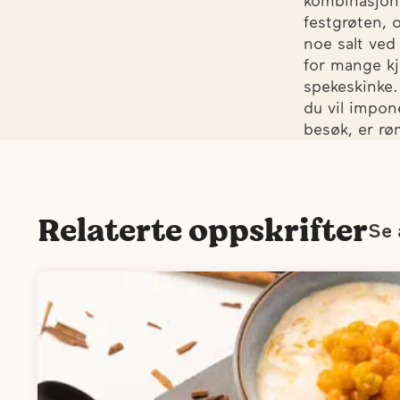
kombinasjone
festgrøten, o
noe salt ved
for mange kj
spekeskinke. 
du vil impon
besøk, er rø
Relaterte oppskrifter
Se 