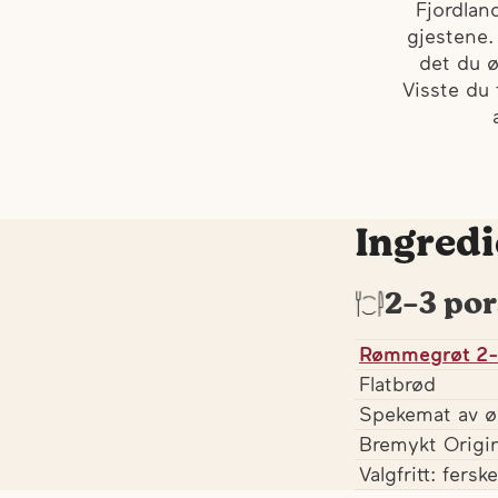
Fjordlan
gjestene.
det du ø
Visste du
Ingredi
2-3 por
Rømmegrøt 2-
Flatbrød
Spekemat av ø
Bremykt Origin
Valgfritt: fers