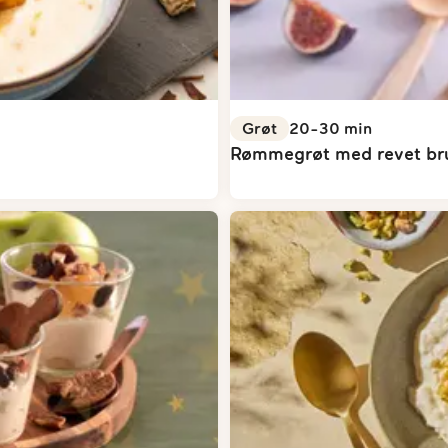
Grøt
20-30
min
Rømmegrøt med revet bru