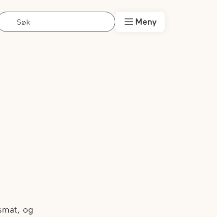
Søk
Meny
smat, og