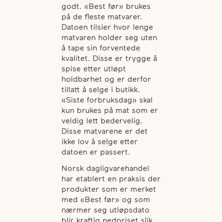
godt. «Best før» brukes
på de fleste matvarer.
Datoen tilsier hvor lenge
matvaren holder seg uten
å tape sin forventede
kvalitet. Disse er trygge å
spise etter utløpt
holdbarhet og er derfor
tillatt å selge i butikk.
«Siste forbruksdag» skal
kun brukes på mat som er
veldig lett bedervelig.
Disse matvarene er det
ikke lov å selge etter
datoen er passert.
Norsk dagligvarehandel
har etablert en praksis der
produkter som er merket
med «Best før» og som
nærmer seg utløpsdato
blir kraftig nedpriset slik