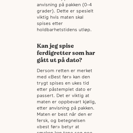
anvisning på pakken (0-4
grader). Dette er spesielt
viktig hvis maten skal
spises etter
holdbarhetstidens utløp.
Kan jeg spise
ferdigretter som har
gått ut på dato?
Dersom retten er merket
med «Best før» kan den
trygt spises en ukes tid
etter påstemplet dato er
passert. Det er viktig at
maten er oppbevart kjølig,
etter anvisning på pakken.
Maten er best når den er
fersk, og betegnelsen
«best før» betyr at
smaken kan tape seg noe.