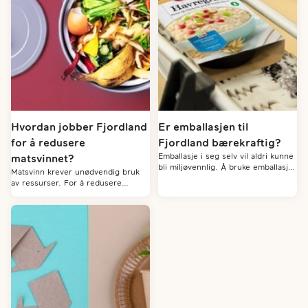
Hvordan jobber Fjordland
Er emballasjen til
for å redusere
Fjordland bærekraftig?
Emballasje i seg selv vil aldri kunne
matsvinnet?
bli miljøvennlig. Å bruke emballasje
Matsvinn krever unødvendig bruk
vil alltid medføre en eller annen
av ressurser. For å redusere
form for ressursbruk og
svinnet jobber vi med
miljøbelastning. Men det er
holdbarhetsmerking, kvalitet på
avgjørende at alle som produserer
produkt og emballasje. Vi forsøker
og markedsfører emballerte
også å finne nye bruksområder for
produkter begrenser
matavfall, mens spiselig mat som
miljøbelastningen så mye som
ikke kan selges går til veldedighet.
mulig.